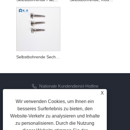
Selbstbohrende Sechskantschraube aus Edelstahl mit Unterlegscheibe und EPDM-Unterlegscheibe
Nationale Kundendienst-Hotline
X
+86-573-86887725
Wir verwenden Cookies, um Ihnen ein
Email
besseres Surferlebnis zu bieten, den
info@jinrunfasteners.com
Website-Verkehr zu analysieren und Inhalte
zu personalisieren. Durch die Nutzung
FOLGEN SIE UNS