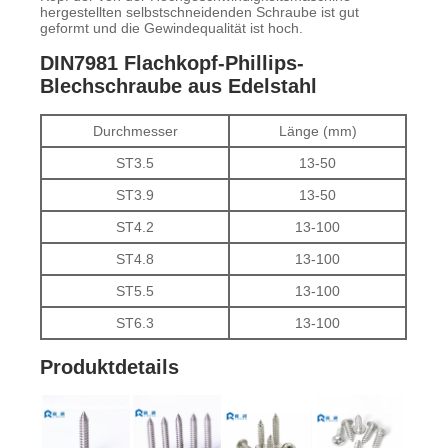
hergestellten selbstschneidenden Schraube ist gut
geformt und die Gewindequalität ist hoch.
DIN7981 Flachkopf-Phillips-
Blechschraube aus Edelstahl
Durchmesser
Länge (mm)
ST3.5
13-50
ST3.9
13-50
ST4.2
13-100
ST4.8
13-100
ST5.5
13-100
ST6.3
13-100
Produktdetails