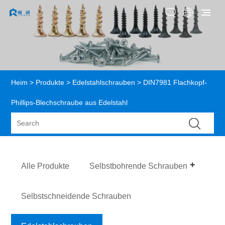
Heim
>
Produkte
>
Edelstahlschrauben
> DIN7981 Flachkopf-
Phillips-Blechschraube aus Edelstahl
Alle Produkte
Selbstbohrende Schrauben
Selbstschneidende Schrauben