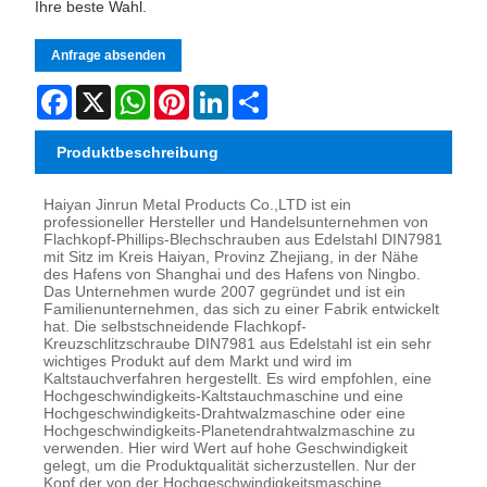
Ihre beste Wahl.
Anfrage absenden
Facebook
X
WhatsApp
Pinterest
LinkedIn
Share
Produktbeschreibung
Haiyan Jinrun Metal Products Co.,LTD ist ein
professioneller Hersteller und Handelsunternehmen von
Flachkopf-Phillips-Blechschrauben aus Edelstahl DIN7981
mit Sitz im Kreis Haiyan, Provinz Zhejiang, in der Nähe
des Hafens von Shanghai und des Hafens von Ningbo.
Das Unternehmen wurde 2007 gegründet und ist ein
Familienunternehmen, das sich zu einer Fabrik entwickelt
hat. Die selbstschneidende Flachkopf-
Kreuzschlitzschraube DIN7981 aus Edelstahl ist ein sehr
wichtiges Produkt auf dem Markt und wird im
Kaltstauchverfahren hergestellt. Es wird empfohlen, eine
Hochgeschwindigkeits-Kaltstauchmaschine und eine
Hochgeschwindigkeits-Drahtwalzmaschine oder eine
Hochgeschwindigkeits-Planetendrahtwalzmaschine zu
verwenden. Hier wird Wert auf hohe Geschwindigkeit
gelegt, um die Produktqualität sicherzustellen. Nur der
Kopf der von der Hochgeschwindigkeitsmaschine