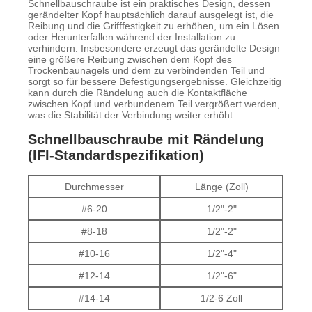
Schnellbauschraube ist ein praktisches Design, dessen
gerändelter Kopf hauptsächlich darauf ausgelegt ist, die
Reibung und die Grifffestigkeit zu erhöhen, um ein Lösen
oder Herunterfallen während der Installation zu
verhindern. Insbesondere erzeugt das gerändelte Design
eine größere Reibung zwischen dem Kopf des
Trockenbaunagels und dem zu verbindenden Teil und
sorgt so für bessere Befestigungsergebnisse. Gleichzeitig
kann durch die Rändelung auch die Kontaktfläche
zwischen Kopf und verbundenem Teil vergrößert werden,
was die Stabilität der Verbindung weiter erhöht.
Schnellbauschraube mit Rändelung
(IFI-Standardspezifikation)
Durchmesser
Länge (Zoll)
#6-20
1/2"-2"
#8-18
1/2"-2"
#10-16
1/2"-4"
#12-14
1/2"-6"
#14-14
1/2-6 Zoll