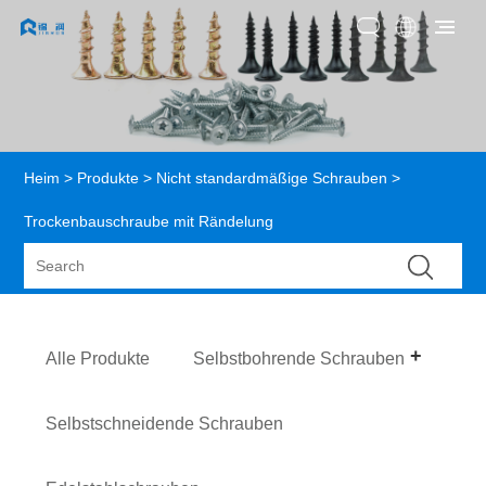
Heim
>
Produkte
>
Nicht standardmäßige Schrauben
>
Trockenbauschraube mit Rändelung
Alle Produkte
Selbstbohrende Schrauben
Selbstschneidende Schrauben