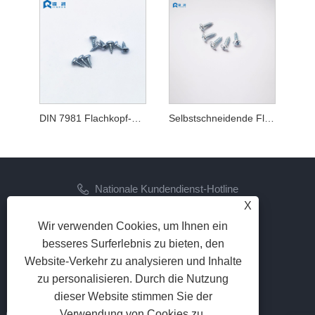
DIN 7981 Flachkopf-Phillips-Blechschraube
Selbstschneidende Flachkopf-Schlitz- und Kreuzschlitzschraube
Nationale Kundendienst-Hotline
X
+86-573-86887725
Wir verwenden Cookies, um Ihnen ein
Email
besseres Surferlebnis zu bieten, den
info@jinrunfasteners.com
Website-Verkehr zu analysieren und Inhalte
zu personalisieren. Durch die Nutzung
FOLGEN SIE UNS
dieser Website stimmen Sie der
Verwendung von Cookies zu.