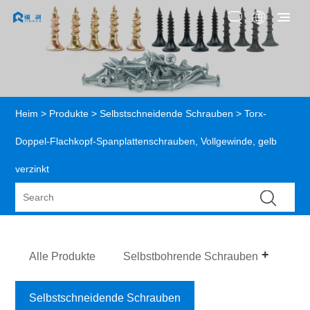
Heim
>
Produkte
>
Selbstschneidende Schrauben
> Torx-
Doppel-Flachkopf-Spanplattenschrauben, Vollgewinde, gelb
verzinkt
Alle Produkte
Selbstbohrende Schrauben
Selbstschneidende Schrauben