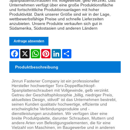
Spanplattenschrauben mit Vollgewinde, gelb verzinkt. Das
Unternehmen verfügt über eine große Produktionsfläche
und fortschrittliche Produktionsanlagen mit hoher
Produktivität. Dank unserer Größe sind wir in der Lage,
wettbewerbsfähige Preise und schnelle Lieferzeiten
anzubieten. Unsere Produkte verkaufen sich gut in
Südamerika, Südostasien und anderen Ländern
Anfrage absenden
Facebook
X
WhatsApp
Pinterest
LinkedIn
Share
Produktbeschreibung
Jinrun Fastener Company ist ein professioneller
Hersteller hochwertiger Torx-Doppelflachkopf-
Spanplattenschrauben mit Vollgewinde, gelb verzinkt.
Getreu der Geschäftsphilosophie „billig, niedriger Preis,
aktuellstes Design, stilvoll“ ist das Unternehmen bestrebt,
seinen Kunden qualitativ hochwertige, effiziente und
erschwingliche Verbindungsprodukte und -
dienstleistungen anzubieten. Wir verfügen über eine
breite Produktpalette, darunter Schrauben, Muttern und
andere Arten von Befestigungselementen, die für eine
Vielzahl von Maschinen, im Baugewerbe und in anderen