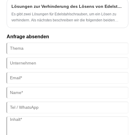
mit dieser Mutter zusammenpasst und festgezogen wird, erzeugt die
Lösungen zur Verhinderung des Lösens von Edelstahlschrauben
Nylonscheibe aufgrund ihrer Materialeigenschaften einen mäßigen
Druck an der Kontaktschnittstelle, der dazu führt, dass die Mutter
Es gibt zwei Lösungen für Edelstahlschrauben, um ein Lösen zu
eine subtile und effektive elastische Verformung in axialer und
verhindern. Als nächstes beschreiben wir die folgenden beiden
radialer Richtung des Gewindes erfährt.
Lösungen, um ein Lösen von Standardteilen aus Edelstahl zu
verhindern.
Anfrage absenden