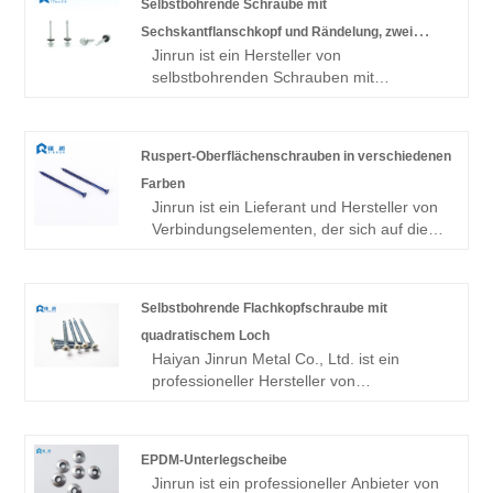
Selbstbohrende Schraube mit
Sechskantflanschkopf und Rändelung, zwei
Jinrun ist ein Hersteller von
Gewindegänge von Ruspert
selbstbohrenden Schrauben mit
Sechskantflanschkopf und Rändelung mit
zwei Gewindegängen von Ruspert. Das
Unternehmen verfügt über ein
Ruspert-Oberflächenschrauben in verschiedenen
Forschungs- und Entwicklungsteam für
Farben
nicht standardmäßige Schrauben, um die
Jinrun ist ein Lieferant und Hersteller von
Produktqualität sicherzustellen. Es handelt
Verbindungselementen, der sich auf die
sich um eine zuverlässige Qualität mit
Herstellung von Schrauben mit
umfassender Stärke der Fabrik.
rostfarbener Oberfläche in verschiedenen
Farben spezialisiert hat und für seine
Selbstbohrende Flachkopfschraube mit
strengen Qualitätskontrollstandards
quadratischem Loch
bekannt ist. Das Unternehmen weiß, dass
Haiyan Jinrun Metal Co., Ltd. ist ein
Qualität die Lebensader des
professioneller Hersteller von
Unternehmens ist. Deshalb kontrollieren
selbstbohrenden Flachkopfschrauben mit
wir von der Rohstoffauswahl über den
quadratischem Loch. Gemäß der
Produktionsprozess bis hin zur
Geschäftsphilosophie „Qualität zuerst,
Endkontrolle streng jede Verbindung.
EPDM-Unterlegscheibe
Kunde zuerst“ ist das Unternehmen
Jinrun ist ein professioneller Anbieter von
bestrebt, seinen Kunden qualitativ